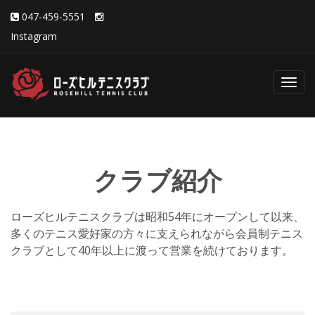
047-459-5551
Instagram
Toggl
navig
クラブ紹介
ローズヒルテニスクラブは昭和54年にオープンして以来、
多くのテニス愛好家の方々に支えられながら会員制テニス
クラブとして40年以上に渡って営業を続けております。